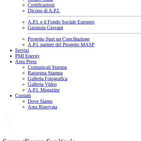
Certificazioni
Dicono di A.P.I.
A.P.I. e il Fondo Sociale Europeo
Garanzia Giovani
Progetto Start up Conciliazione
A.P.I. partner del Progetto MASP
Servizi
PMI Energy
Area Press
Comunicati Stampa
Rassegna Stampa
Galleria Fotografica
Galleria Video
A.P.I. Magazine
Contatti
Dove Siamo
Area Riservata