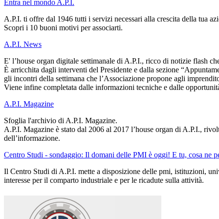
Entra nel mondo A.P.I.
A.P.I. ti offre dal 1946 tutti i servizi necessari alla crescita della tua az
Scopri i 10 buoni motivi per associarti.
A.P.I. News
E' l’house organ digitale settimanale di A.P.I., ricco di notizie flash c
È arricchita dagli interventi del Presidente e dalla sezione “Appuntamen
gli incontri della settimana che l’Associazione propone agli imprenditori
Viene infine completata dalle informazioni tecniche e dalle opportunità
A.P.I. Magazine
Sfoglia l'archivio di A.P.I. Magazine.
A.P.I. Magazine è stato dal 2006 al 2017 l’house organ di A.P.I., rivolt
dell’informazione.
Centro Studi - sondaggio: Il domani delle PMI è oggi! E tu, cosa ne pe
Il Centro Studi di A.P.I. mette a disposizione delle pmi, istituzioni, un
interesse per il comparto industriale e per le ricadute sulla attività.