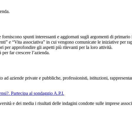
ienda.
he forniscono spunti interessanti e aggiornati sugli argomenti di primario 
ti” e “Vita associativa” in cui vengono comunicate le iniziative per rappr
 per approfondire gli aspetti più rilevanti per la loro attività.
 per far crescere l’azienda.
o ad aziende private e pubbliche, professionisti, istituzioni, rappresenta
nsi?. Partecipa al sondaggio A.P.I.
iversità e dei media i risultati delle indagini condotte sulle imprese asso