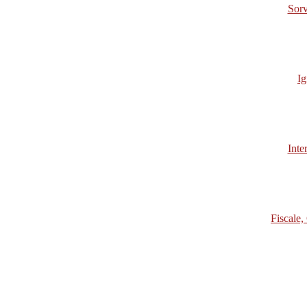
Sorv
Ig
Inte
Fiscale,