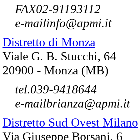
FAX
02-91193112
e-mail
info@apmi.it
Distretto di Monza
Viale G. B. Stucchi, 64
20900 - Monza (MB)
tel.
039-9418644
e-mail
brianza@apmi.it
Distretto Sud Ovest Milano
Via Giuseppe Borsani, 6