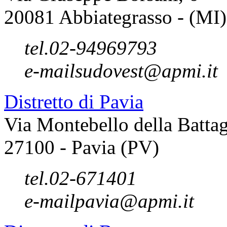
20081 Abbiategrasso - (MI)
tel.
02-94969793
e-mail
sudovest@apmi.it
Distretto di Pavia
Via Montebello della Battag
27100 - Pavia (PV)
tel.
02-671401
e-mail
pavia@apmi.it