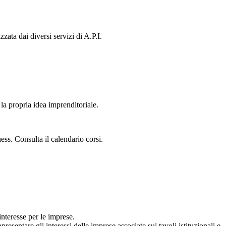
ata dai diversi servizi di A.P.I.
la propria idea imprenditoriale.
ess. Consulta il calendario corsi.
interesse per le imprese.
esentare gli interessi delle imprese associate sui tavoli istituzionali e