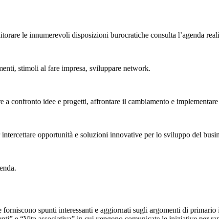
rare le innumerevoli disposizioni burocratiche consulta l’agenda realizz
menti, stimoli al fare impresa, sviluppare network.
e a confronto idee e progetti, affrontare il cambiamento e implementare 
ntercettare opportunità e soluzioni innovative per lo sviluppo del busin
ienda.
he forniscono spunti interessanti e aggiornati sugli argomenti di primario 
ti” e “Vita associativa” in cui vengono comunicate le iniziative per rappr