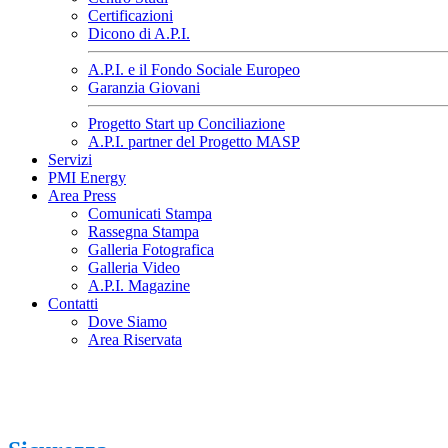
Certificazioni
Dicono di A.P.I.
A.P.I. e il Fondo Sociale Europeo
Garanzia Giovani
Progetto Start up Conciliazione
A.P.I. partner del Progetto MASP
Servizi
PMI Energy
Area Press
Comunicati Stampa
Rassegna Stampa
Galleria Fotografica
Galleria Video
A.P.I. Magazine
Contatti
Dove Siamo
Area Riservata