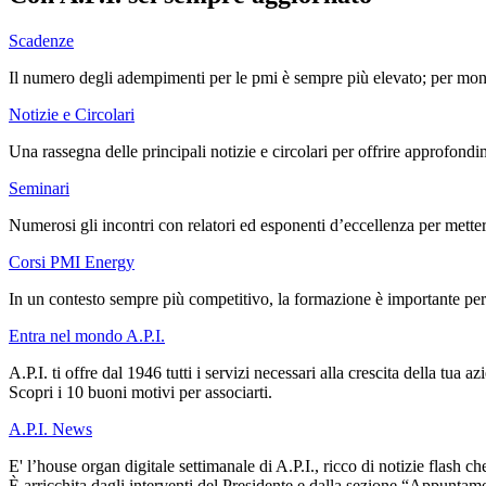
Scadenze
Il numero degli adempimenti per le pmi è sempre più elevato; per monito
Notizie e Circolari
Una rassegna delle principali notizie e circolari per offrire approfondi
Seminari
Numerosi gli incontri con relatori ed esponenti d’eccellenza per metter
Corsi PMI Energy
In un contesto sempre più competitivo, la formazione è importante per i
Entra nel mondo A.P.I.
A.P.I. ti offre dal 1946 tutti i servizi necessari alla crescita della tua az
Scopri i 10 buoni motivi per associarti.
A.P.I. News
E' l’house organ digitale settimanale di A.P.I., ricco di notizie flash c
È arricchita dagli interventi del Presidente e dalla sezione “Appuntamen