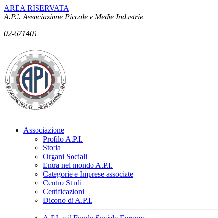
AREA RISERVATA
A.P.I. Associazione Piccole e Medie Industrie
02-671401
Associazione
Profilo A.P.I.
Storia
Organi Sociali
Entra nel mondo A.P.I.
Categorie e Imprese associate
Centro Studi
Certificazioni
Dicono di A.P.I.
A.P.I. e il Fondo Sociale Europeo