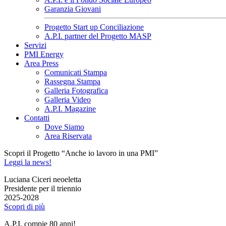
Garanzia Giovani
Progetto Start up Conciliazione
A.P.I. partner del Progetto MASP
Servizi
PMI Energy
Area Press
Comunicati Stampa
Rassegna Stampa
Galleria Fotografica
Galleria Video
A.P.I. Magazine
Contatti
Dove Siamo
Area Riservata
Scopri il Progetto “Anche io lavoro in una PMI”
Leggi la news!
Luciana Ciceri neoeletta
Presidente per il triennio
2025-2028
Scopri di più
A.P.I. compie 80 anni!